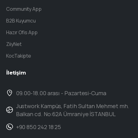
Community App
B2B Kuyumcu
Hazır Ofis App
ZiiyNet
KocTakipte
İletişim
09.00-18.00 arası - Pazartesi-Cuma
Justwork Kampüs, Fatih Sultan Mehmet mh.
Balkan cd. No:62A Ümraniye İSTANBUL
+90 850 242 18 25