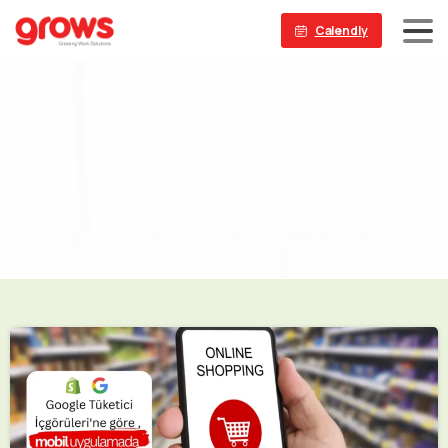
Calendly
Etiket:
e-ticaret