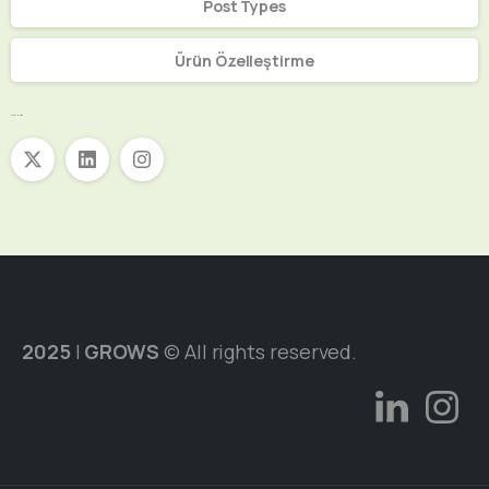
Post Types
Ürün Özelleştirme
Sosyal Medya
2025
|
GROWS
© All rights reserved.