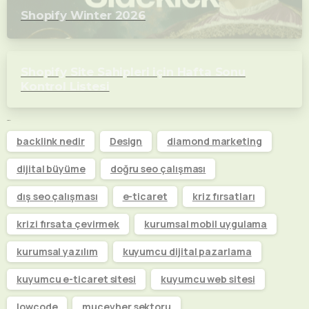
Shopify Winter 2026
Shopify Site Sahipleri için Hafta Sonu
Kontrol Listesi
Etiketler
backlink nedir
Design
diamond marketing
dijital büyüme
doğru seo çalışması
dış seo çalışması
e-ticaret
kriz fırsatları
krizi fırsata çevirmek
kurumsal mobil uygulama
kurumsal yazılım
kuyumcu dijital pazarlama
kuyumcu e-ticaret sitesi
kuyumcu web sitesi
lowcode
mucevher sektoru