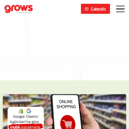
Calendly
Etiket:
shopify
ile
e-ticaret