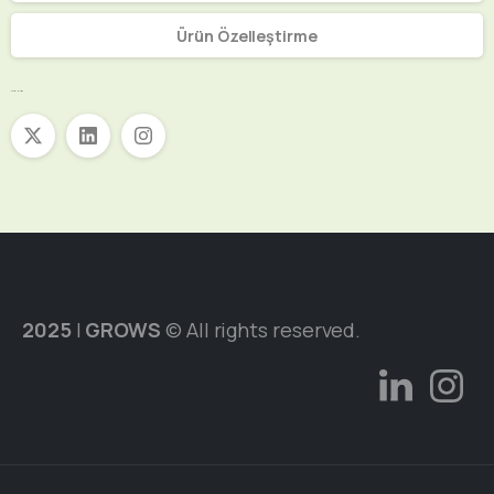
Ürün Özelleştirme
Sosyal Medya
2025
|
GROWS
© All rights reserved.