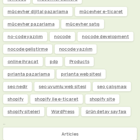
mücevher dijital pazarlama
mücevher e-ticaret
mücevher pazarlama
mücevher satış
no-code yazılım
nocode
nocode development
nocode geliştirme
nocode yazılım
online ihracat
pdp
Products
pırlanta pazarlama
pırlanta web sitesi
seo nedir
seo uyumlu web sitesi
seo çalışması
shopify
shopify ile e-ticaret
shopify site
shopify siteleri
WordPress
ürün detay sayfası
Kategoriler
Articles