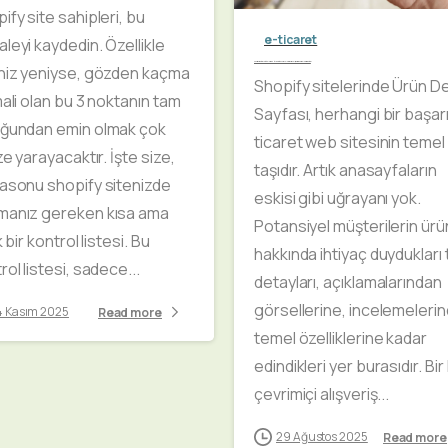
ify site sahipleri, bu
e-ticaret
leyi kaydedin. Özellikle
Shopify ile e-ticaret sitelerinde Ürün Detay Sayfalarının yükselişi ve mobil uygulamanın etkisi
niz yeniyse, gözden kaçma
Shopify sitelerinde Ürün D
mali olan bu 3 noktanın tam
Sayfası, herhangi bir başarıl
uğundan emin olmak çok
ticaret web sitesinin temel
ize yarayacaktır. İşte size,
taşıdır. Artık anasayfaların
asonu shopify sitenizde
eskisi gibi uğrayanı yok.
manız gereken kısa ama
Potansiyel müşterilerin ürü
k bir kontrol listesi. Bu
hakkında ihtiyaç duydukları
rol listesi, sadece...
detayları, açıklamalarından
görsellerine, incelemeleri
4 Kasım 2025
Read more
temel özelliklerine kadar
edindikleri yer burasıdır. Bir
çevrimiçi alışveriş...
29 Ağustos 2025
Read more