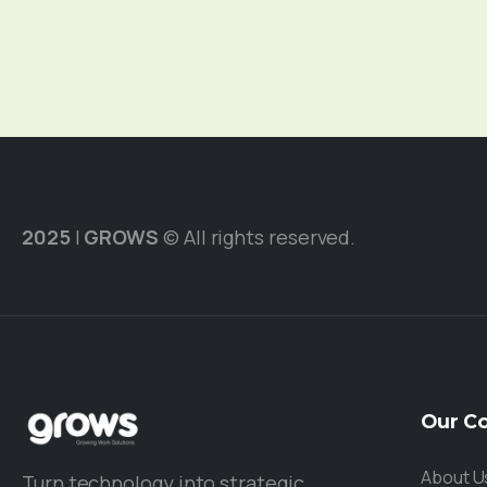
2025
|
GROWS
© All rights reserved.
Our
C
About U
Turn technology into strategic