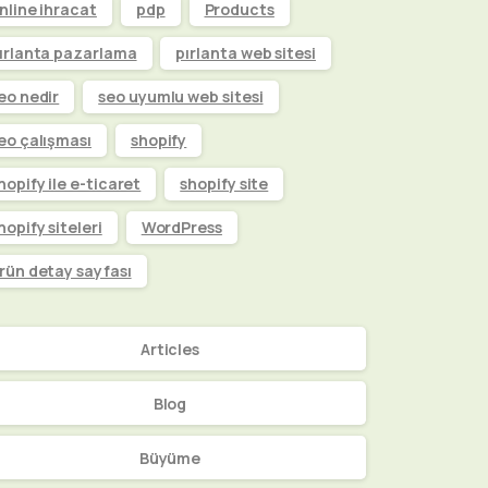
nline ihracat
pdp
Products
ırlanta pazarlama
pırlanta web sitesi
eo nedir
seo uyumlu web sitesi
eo çalışması
shopify
hopify ile e-ticaret
shopify site
hopify siteleri
WordPress
rün detay sayfası
Articles
Blog
Büyüme