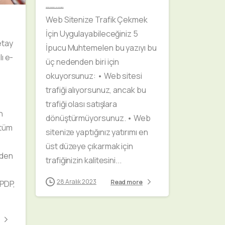
Web Sitenize Trafik Çekmek İçin Uygulayabileceğiniz 5 İpucu
Web Sitenize Trafik Çekmek
İçin Uygulayabileceğiniz 5
etay
İpucu Muhtemelen bu yazıyı bu
ı e-
üç nedenden biri için
okuyorsunuz: • Web sitesi
trafiği alıyorsunuz, ancak bu
trafiği olası satışlara
n
dönüştürmüyorsunuz. • Web
 tüm
sitenize yaptığınız yatırımı en
üst düzeye çıkarmak için
nden
trafiğinizin kalitesini...
28 Aralık 2023
Read more
 PDP,