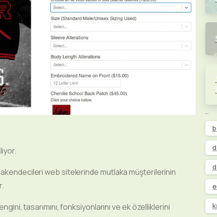
Etiketler
b
d
liyor.
d
akendecileri web sitelerinde mutlaka müşterilerinin
r.
e
k
ngini, tasarımını, fonksiyonlarını ve ek özelliklerini