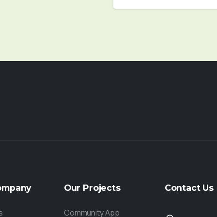
ompany
Our
Projects
Contact
Us
s
Community App