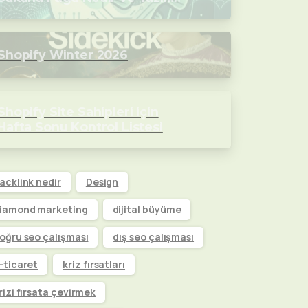
Dünyasını Nasıl Değiştirecek?
Shopify Winter 2026
Shopify Site Sahipleri için
Hafta Sonu Kontrol Listesi
acklink nedir
Design
iamond marketing
dijital büyüme
oğru seo çalışması
dış seo çalışması
-ticaret
kriz fırsatları
rizi fırsata çevirmek