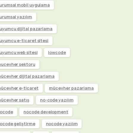
urumsal mobil uygulama
urumsal yazılım
uyumcu dijital pazarlama
uyumcu e-ticaret sitesi
uyumcu web sitesi
lowcode
ucevher sektoru
ücevher dijital pazarlama
ücevher e-ticaret
mücevher pazarlama
ücevher satış
no-code yazılım
ocode
nocode development
ocode geliştirme
nocode yazılım