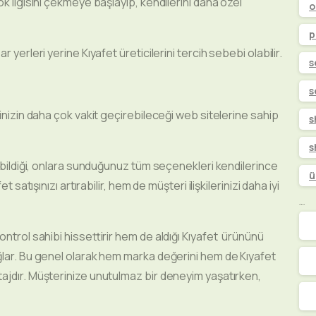
ok ilgisini çekmeye başlayıp, kendilerini daha özel
o
p
 yerleri yerine Kıyafet üreticilerini tercih sebebi olabilir.
s
s
rinizin daha çok vakit geçirebileceği web sitelerine sahip
s
s
rabildiği, onlara sunduğunuz tüm seçenekleri kendilerince
ü
 satışınızı artırabilir, hem de müşteri ilişkilerinizi daha iyi
Kategoriler
ontrol sahibi hissettirir hem de aldığı Kıyafet ürününü
ğlar. Bu genel olarak hem marka değerini hem de Kıyafet
tajdır. Müşterinize unutulmaz bir deneyim yaşatırken,