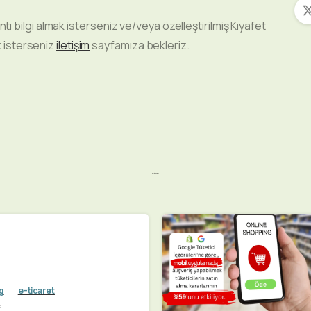
yrıntı bilgi almak isterseniz ve/veya özelleştirilmiş Kıyafet
k isterseniz
iletişim
sayfamıza bekleriz.
Related Posts
g
e-ticaret
i