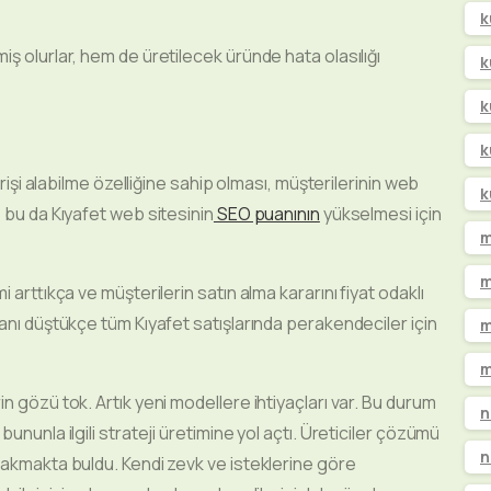
k
ş olurlar, hem de üretilecek üründe hata olasılığı
k
k
k
rişi alabilme özelliğine sahip olması, müşterilerinin web
k
 bu da Kıyafet web sitesinin
SEO puanının
yükselmesi için
m
m
 arttıkça ve müşterilerin satın alma kararını fiyat odaklı
anı düştükçe tüm Kıyafet satışlarında perakendeciler için
m
m
n gözü tok. Artık yeni modellere ihtiyaçları var. Bu durum
n
ununla ilgili strateji üretimine yol açtı. Üreticiler çözümü
n
rakmakta buldu. Kendi zevk ve isteklerine göre