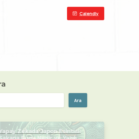
Calendly
lish
ra
Ara
Yapay Zekada Japon Esintisi:
Sakana Fugu Nedir ve Yazılım