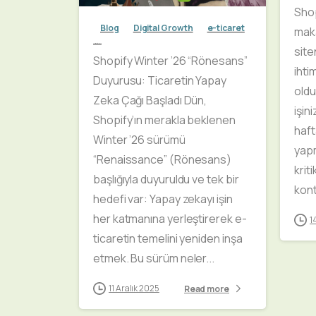
Shop
Blog
Digital Growth
e-ticaret
maka
Shopify Winter 2026
site
Shopify Winter ’26 “Rönesans”
ihti
Duyurusu: Ticaretin Yapay
old
Zeka Çağı Başladı Dün,
işin
Shopify’ın merakla beklenen
haft
Winter ’26 sürümü
yap
“Renaissance” (Rönesans)
kriti
başlığıyla duyuruldu ve tek bir
kont
hedefi var: Yapay zekayı işin
her katmanına yerleştirerek e-
1
ticaretin temelini yeniden inşa
etmek. Bu sürüm neler...
11 Aralık 2025
Read more