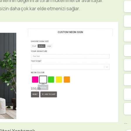
lerinin değerini arttıran mükemmel bir avantajdır.
izin daha çok kar elde etmenizi sağlar.
Sosyal Medya
Sitesi Yaptırmak