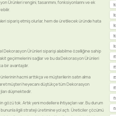
on Ürünleri rengini, tasarımını, fonksiyonlarını ve ek
k
ebilir.
k
i sipariş etmiş olurlar, hem de üretilecek üründe hata
k
k
k
l Dekorasyon Ürünleri siparişi alabilme özelliğine sahip
m
akit geçirmelerini sağlar ve bu da Dekorasyon Ürünleri
a bir avantajdır.
m
ünlerinin hacmi arttıkça ve müşterilerin satın alma
m
e-ticaret müşteri heyecanı düştükçe tüm Dekorasyon
m
jları düşmektedir.
n
n gözü tok. Artık yeni modellere ihtiyaçları var. Bu durum
n
ununla ilgili strateji üretimine yol açtı. Üreticiler çözümü