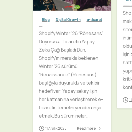
Shopify Site Sahipleri için Hafta Sonu Kontrol Listes
Shop
Blog
Digital Growth
e-ticaret
maka
Shopify Winter 2026
site
Shopify Winter ’26 “Rönesans”
ihti
Duyurusu: Ticaretin Yapay
old
Zeka Çağı Başladı Dün,
işin
Shopify’ın merakla beklenen
haft
Winter ’26 sürümü
yap
“Renaissance” (Rönesans)
kriti
başlığıyla duyuruldu ve tek bir
kont
hedefi var: Yapay zekayı işin
her katmanına yerleştirerek e-
1
ticaretin temelini yeniden inşa
etmek. Bu sürüm neler...
11 Aralık 2025
Read more