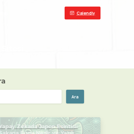
Calendly
lish
Sitesi
ra
Ara
Yapay Zekada Japon Esintisi:
Sakana Fugu Nedir ve Yazılım