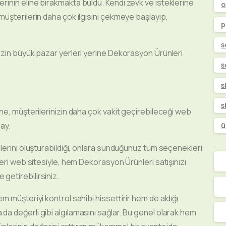
inin eline bırakmakta buldu. Kendi zevk ve isteklerine
o
üşterilerin daha çok ilgisini çekmeye başlayıp,
p
s
izin büyük pazar yerleri yerine Dekorasyon Ürünleri
s
s
s
ne, müşterilerinizin daha çok vakit geçirebileceği web
lay.
ü
lerini oluşturabildiği, onlara sunduğunuz tüm seçenekleri
Kategoriler
eri web sitesiyle, hem Dekorasyon Ürünleri satışınızı
le getirebilirsiniz.
 müşteriyi kontrol sahibi hissettirir hem de aldığı
 değerli gibi algılamasını sağlar. Bu genel olarak hem