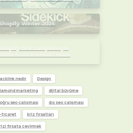
Dünyasını Nasıl Değiştirecek?
Shopify Winter 2026
Shopify Site Sahipleri için
Hafta Sonu Kontrol Listesi
acklink nedir
Design
iamond marketing
dijital büyüme
oğru seo çalışması
dış seo çalışması
-ticaret
kriz fırsatları
rizi fırsata çevirmek