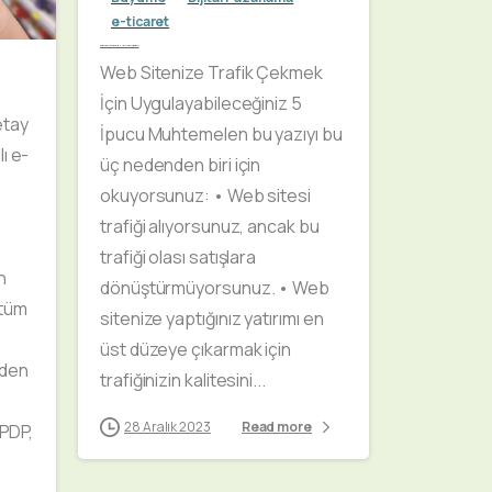
e-ticaret
Web Sitenize Trafik Çekmek İçin Uygulayabileceğiniz 5 İpucu
Web Sitenize Trafik Çekmek
İçin Uygulayabileceğiniz 5
etay
İpucu Muhtemelen bu yazıyı bu
ı e-
üç nedenden biri için
okuyorsunuz: • Web sitesi
trafiği alıyorsunuz, ancak bu
trafiği olası satışlara
n
dönüştürmüyorsunuz. • Web
 tüm
sitenize yaptığınız yatırımı en
üst düzeye çıkarmak için
nden
trafiğinizin kalitesini...
28 Aralık 2023
Read more
 PDP,