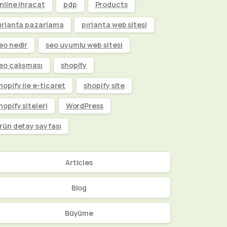
nline ihracat
pdp
Products
ırlanta pazarlama
pırlanta web sitesi
eo nedir
seo uyumlu web sitesi
eo çalışması
shopify
hopify ile e-ticaret
shopify site
hopify siteleri
WordPress
rün detay sayfası
Articles
Blog
Büyüme