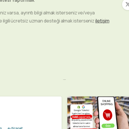
riniz varsa, ayrıntı bilgi almak isterseniz ve/veya
le ilgili ücretsiz uzman desteği almak isterseniz
iletişim
Related Posts
g
e-ticaret