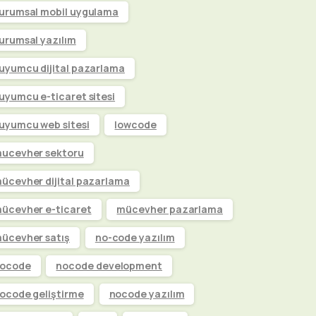
urumsal mobil uygulama
urumsal yazılım
uyumcu dijital pazarlama
uyumcu e-ticaret sitesi
uyumcu web sitesi
lowcode
ucevher sektoru
ücevher dijital pazarlama
ücevher e-ticaret
mücevher pazarlama
ücevher satış
no-code yazılım
ocode
nocode development
ocode geliştirme
nocode yazılım