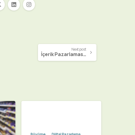
Next post
İçerik Pazarlaması Nedir, Nasıl Yapılır?
Büyüme
Dijital Pazarlama