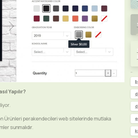
Etiketler
b
sıl Yapılır?
d
liyor.
d
n Ürünleri perakendecileri web sitelerinde mutlaka
e
imler sunmalıdır.
k