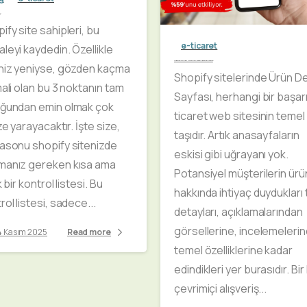
i
ify site sahipleri, bu
e-ticaret
leyi kaydedin. Özellikle
Shopify ile e-ticaret sitelerinde Ürün Detay Sayfalarının yükselişi ve mobil uygulamanın etkisi
niz yeniyse, gözden kaçma
Shopify sitelerinde Ürün D
mali olan bu 3 noktanın tam
Sayfası, herhangi bir başarıl
uğundan emin olmak çok
ticaret web sitesinin temel
ize yarayacaktır. İşte size,
taşıdır. Artık anasayfaların
asonu shopify sitenizde
eskisi gibi uğrayanı yok.
manız gereken kısa ama
Potansiyel müşterilerin ürü
k bir kontrol listesi. Bu
hakkında ihtiyaç duydukları
rol listesi, sadece...
detayları, açıklamalarından
görsellerine, incelemeleri
4 Kasım 2025
Read more
temel özelliklerine kadar
edindikleri yer burasıdır. Bir
çevrimiçi alışveriş...