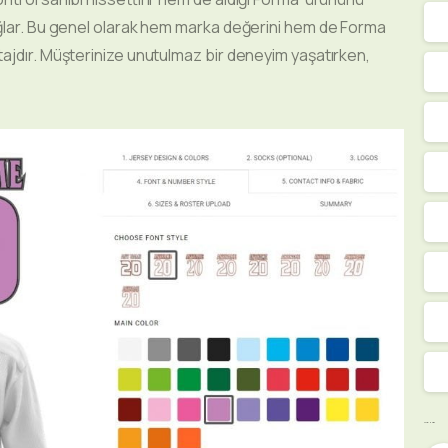
ağlar. Bu genel olarak hem marka değerini hem de Forma
tajdır. Müşterinize unutulmaz bir deneyim yaşatırken,
Sosyal Medya