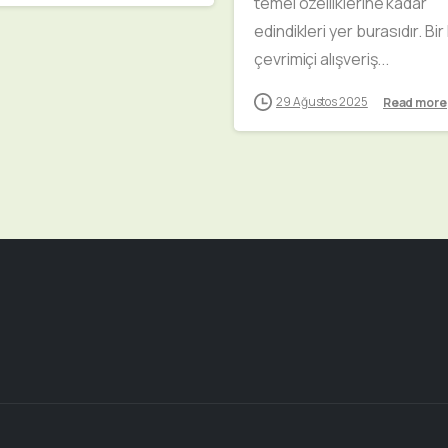
temel özelliklerine kadar
edindikleri yer burasıdır. Bir
çevrimiçi alışveriş...
29 Ağustos 2025
Read more