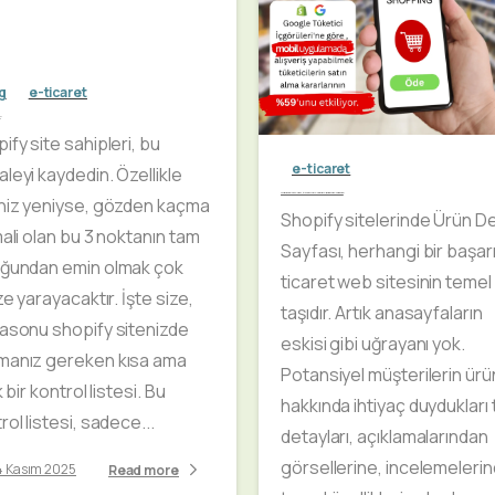
g
e-ticaret
i
ify site sahipleri, bu
e-ticaret
leyi kaydedin. Özellikle
Shopify ile e-ticaret sitelerinde Ürün Detay Sayfalarının yükselişi ve mobil uygulamanın etkisi
niz yeniyse, gözden kaçma
Shopify sitelerinde Ürün D
mali olan bu 3 noktanın tam
Sayfası, herhangi bir başarıl
uğundan emin olmak çok
ticaret web sitesinin temel
ize yarayacaktır. İşte size,
taşıdır. Artık anasayfaların
asonu shopify sitenizde
eskisi gibi uğrayanı yok.
manız gereken kısa ama
Potansiyel müşterilerin ürü
k bir kontrol listesi. Bu
hakkında ihtiyaç duydukları
rol listesi, sadece...
detayları, açıklamalarından
görsellerine, incelemeleri
4 Kasım 2025
Read more