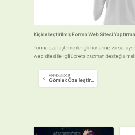
Kişiselleştirilmiş Forma Web Sitesi Yaptırm
Forma özelleştirme ile ilgili fikirleriniz varsa, ay
web sitesi ile ilgili ücretsiz uzman desteği alma
Previous post
Gömlek Özelleştirme Web Sitesi