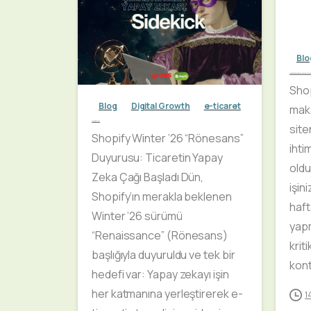
0
Blo
Shopify Site Sahipleri için Hafta Sonu Kontrol Listes
Shop
Blog
Digital Growth
e-ticaret
maka
Shopify Winter 2026
site
Shopify Winter ’26 “Rönesans”
ihti
Duyurusu: Ticaretin Yapay
old
Zeka Çağı Başladı Dün,
işin
Shopify’ın merakla beklenen
haft
Winter ’26 sürümü
yap
“Renaissance” (Rönesans)
kriti
başlığıyla duyuruldu ve tek bir
kont
hedefi var: Yapay zekayı işin
her katmanına yerleştirerek e-
1