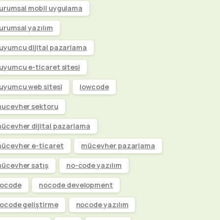
urumsal mobil uygulama
urumsal yazılım
uyumcu dijital pazarlama
uyumcu e-ticaret sitesi
uyumcu web sitesi
lowcode
ucevher sektoru
ücevher dijital pazarlama
ücevher e-ticaret
mücevher pazarlama
ücevher satış
no-code yazılım
ocode
nocode development
ocode geliştirme
nocode yazılım