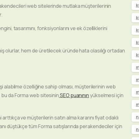
k
kendecileri web sitelerinde mutlaka müşterilerinin
r.
k
gini, tasarımını, fonksiyonlarını ve ek özelliklerini
k
k
 olurlar, hem de üretilecek üründe hata olasılığı ortadan
k
m
m
şi alabilme özelliğine sahip olması, müşterilerinin web
m
e bu da Forma web sitesinin
SEO puanının
yükselmesi için
m
n
arttıkça ve müşterilerin satın alma kararını fiyat odaklı
canı düştükçe tüm Forma satışlarında perakendeciler için
n