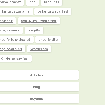
nline ihracat
pdp
Products
ırlanta pazarlama
pırlanta web sitesi
eo nedir
seo uyumlu web sitesi
eo çalışması
shopify
hopify ile e-ticaret
shopify site
hopify siteleri
WordPress
rün detay sayfası
Articles
Blog
Büyüme