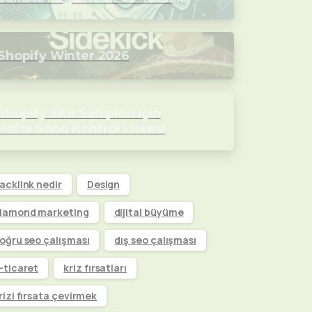
Dünyasını Nasıl Değiştirecek?
Shopify Winter 2026
Shopify Site Sahipleri için
Hafta Sonu Kontrol Listesi
acklink nedir
Design
iamond marketing
dijital büyüme
oğru seo çalışması
dış seo çalışması
-ticaret
kriz fırsatları
rizi fırsata çevirmek