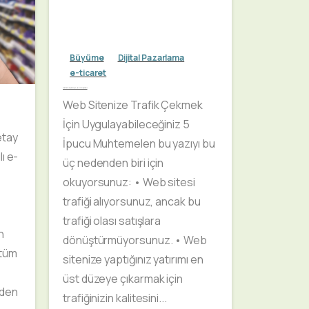
Büyüme
Dijital Pazarlama
e-ticaret
Web Sitenize Trafik Çekmek İçin Uygulayabileceğiniz 5 İpucu
Web Sitenize Trafik Çekmek
İçin Uygulayabileceğiniz 5
etay
İpucu Muhtemelen bu yazıyı bu
ı e-
üç nedenden biri için
okuyorsunuz: • Web sitesi
trafiği alıyorsunuz, ancak bu
trafiği olası satışlara
n
dönüştürmüyorsunuz. • Web
 tüm
sitenize yaptığınız yatırımı en
üst düzeye çıkarmak için
nden
trafiğinizin kalitesini...