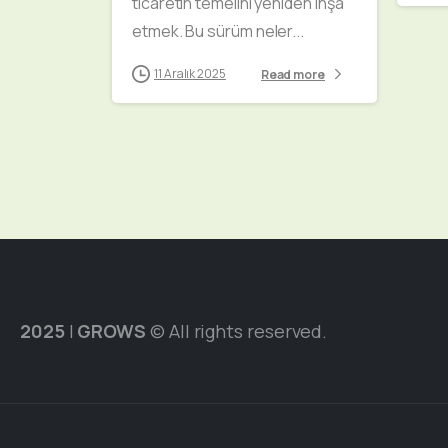
ticaretin temelini yeniden inşa
etmek. Bu sürüm neler...
11 Aralık 2025
Read more
2025
|
GROWS
© All rights reserved.