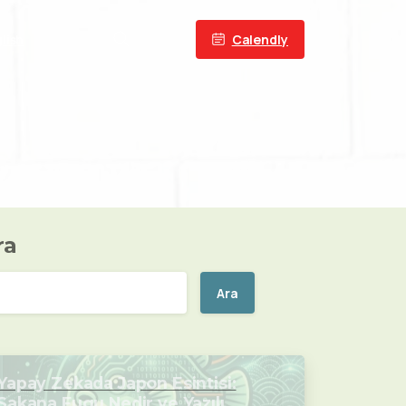
Calendly
lish
ra
Ara
Yapay Zekada Japon Esintisi:
Sakana Fugu Nedir ve Yazılım