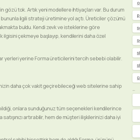
o
n gözü tok. Artık yeni modellere ihtiyaçları var. Bu durum
p
ununla ilgili strateji üretimine yol açtı. Üreticiler çözümü
akmakta buldu. Kendi zevk ve isteklerine göre
s
 ilgisini çekmeye başlayıp, kendilerini daha özel
s
s
yerleri yerine Forma üreticilerini tercih sebebi olabilir.
s
ü
nizin daha çok vakit geçirebileceği web sitelerine sahip
Kategoriler
abildiği, onlara sunduğunuz tüm seçenekleri kendilerince
tışınızı artırabilir, hem de müşteri ilişkilerinizi daha iyi
ntrol sahibi hissettirir hem de aldığı Forma ürününü