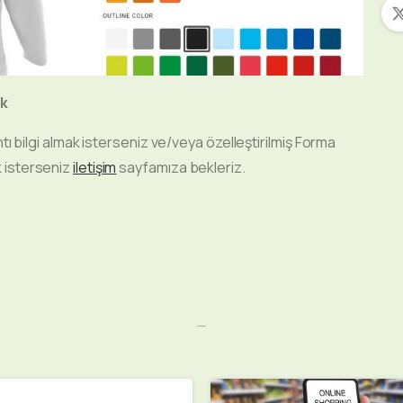
ak
rıntı bilgi almak isterseniz ve/veya özelleştirilmiş Forma
k isterseniz
iletişim
sayfamıza bekleriz.
Related Posts